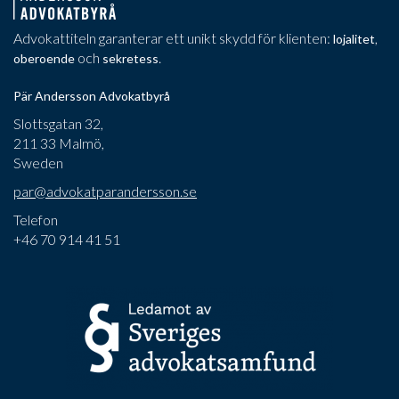
Advokattiteln garanterar ett unikt skydd för klienten:
,
lojalitet
och
.
oberoende
sekretess
Pär Andersson Advokatbyrå
Slottsgatan 32,
211 33 Malmö,
Sweden
par@advokatparandersson.se
Telefon
+46 70 914 41 51